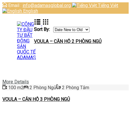
Email :
info@adamasglobal.org
Tiếng Việt
English
Sort By:
VOULA – CĂN HỘ 2 PHÒNG NGỦ
Cần Bán
More Details
100 m2
2 Phòng Ngủ
2 Phòng Tắm
VOULA – CĂN HỘ 3 PHÒNG NGỦ
Cần Bán