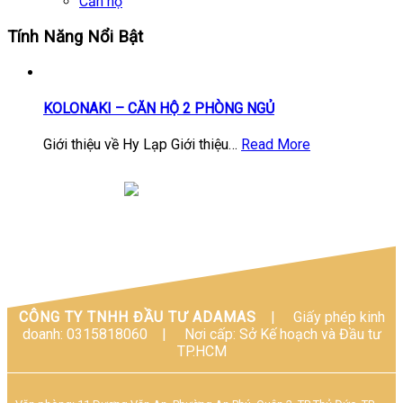
Căn hộ
Tính Năng Nổi Bật
KOLONAKI – CĂN HỘ 2 PHÒNG NGỦ
Giới thiệu về Hy Lạp Giới thiệu…
Read More
CÔNG TY TNHH ĐẦU TƯ ADAMAS
|
Giấy phép kinh
doanh: 0315818060
|
Nơi cấp: Sở Kế hoạch và Đầu tư
TP.HCM