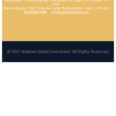
Văn phòng: 11 Dương Văn An, Phường An Phú, Quận 2, TP Thủ Đức, TP
HCM
Địa chỉ đăng ký: 108-110 Hai Bà Trưng, Phường Đakao, Quận 1, TP HCM
+84 8988 09988
info@adamasglobal.org
© 2021 Adamas Global Investment. All Rights Reserved.
Danh Mục
GIỚI THIỆU
ĐỘI NGŨ CÔNG TY
ĐỐI TÁC CHIẾN LƯỢC
BĐS quốc tế
HOA KỲ
HY LẠP
SAINT LUCIA
SÍP