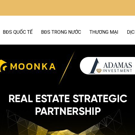
BĐS QUỐC TẾ
BĐS TRONG NƯỚC
THƯƠNG MẠI
DỊC