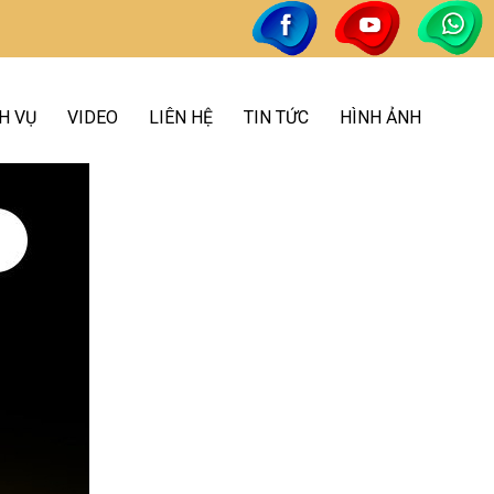
H VỤ
VIDEO
LIÊN HỆ
TIN TỨC
HÌNH ẢNH