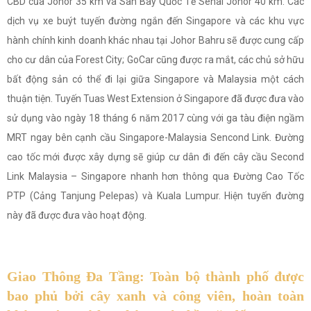
CBD của Johor 35 km và Sân Bay Quốc Tế Senai Johor 40 km. Các
dịch vụ xe buýt tuyến đường ngắn đến Singapore và các khu vực
hành chính kinh doanh khác nhau tại Johor Bahru sẽ được cung cấp
cho cư dân của Forest City; GoCar cũng được ra mắt, các chủ sở hữu
bất động sản có thể đi lại giữa Singapore và Malaysia một cách
thuận tiện. Tuyến Tuas West Extension ở Singapore đã được đưa vào
sử dụng vào ngày 18 tháng 6 năm 2017 cùng với ga tàu điện ngầm
MRT ngay bên cạnh cầu Singapore-Malaysia Sencond Link. Đường
cao tốc mới được xây dựng sẽ giúp cư dân đi đến cây cầu Second
Link Malaysia – Singapore nhanh hơn thông qua Đường Cao Tốc
PTP (Cảng Tanjung Pelepas) và Kuala Lumpur. Hiện tuyến đường
này đã được đưa vào hoạt động.
Giao Thông Đa Tầng: Toàn bộ thành phố được
bao phủ bởi cây xanh và công viên, hoàn toàn