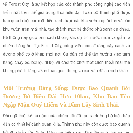
tế. Forest City là sự kết hợp của các thành phố công nghệ cao tiên
tiến nhất trên thế giới trong thời hiện đại. Toàn bộ thành phố được
bao quanh bởi các mặt tiền xanh tươi, các khu vườn ngoài trời và các
khu vườn trên mái nhà, tạo thành một hệ thống phủ xanh đa chiều.
Hệ thống này giúp làm sạch không khí, dự trữ nước mưa và giảm ô
nhiễm tiếng ồn. Tại Forest City, công viên, con đường cây xanh và
đường phố có ở khắp mọi nơi. Cư dân có thể tận hưởng việc tắm
nắng, chạy bộ, bơi lội, đi bộ, và chơi trò chơi một cách thoải mái mà
không phải lo lắng về an toàn giao thông và các vấn đề an ninh khác.
Môi Trường Đáng Sống: Được Bao Quanh Bởi
Đường Bờ Biển Dài Hơn 10km, Khu Bảo Tồn
Ngập Mặn Quý Hiếm Và Đầm Lầy Sinh Thái.
Đội ngũ thiết kế tài năng của chúng tôi đã tạo ra đường bờ biển hấp
dẫn có thiết kế cảnh quan kì lạ. Thành phố này còn được bao quanh
bởi Khu Bảo Tồn Ngập Mặn quý hiếm, các đầm lầy sinh thái và các