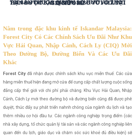
TÀI SẢN THUỘC QUYỀN SỞ HỮU VÔ THỜI HẠN ĐƯỢC BÁN Ở MỨC ¼ SO VỚI GIÁ TẠI SINGAPORE
Nằm trong đặc khu kinh tế Iskandar Malaysia:
Forest City Có Các Chính Sách Ưu Đãi Như Khu
Vực Hải Quan, Nhập Cảnh, Cách Ly (CIQ) Mới
Theo Đường Bộ, Đường Biển Và Các Ưu Đãi
Khác
Forest City
đã nhận được chính sách khu vực miễn thuế. Các cửa
hàng miễn thuế hiện đang mở cửa để cung cấp chất lượng cuộc sống
đẳng cấp thế giới với chi phí phải chăng. Khu Vực Hải Quan, Nhập
Cảnh, Cách Ly mới theo đường bộ và đường biển cũng đã được phê
duyệt, thúc đẩy sự phát triển nahnh chóng của ngành du lịch và tạo
thêm nhiều cơ hội đầu tư. Các ngành công nghiệp trọng điểm (các
nhà xây dựng, tổ chức quản lý tài sản và các ngành công nghiệp liên
quan đến du lịch, giáo dục và chăm sóc sức khoẻ đủ điều kiện) sẽ