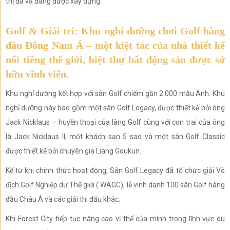
thị đã và đang được xây dựng.
Golf & Giải trí: Khu nghỉ dưỡng chơi Golf hàng
đầu Đông Nam Á – một kiệt tác của nhà thiết kế
nổi tiếng thế giới, biệt thự bất động sản được sở
hữu vĩnh viễn.
Khu nghỉ dưỡng kết hợp với sân Golf chiếm gần 2.000 mẫu Anh. Khu
nghỉ dưỡng này bao gồm một sân Golf Legacy, được thiết kế bởi ông
Jack Nicklaus – huyền thoại của làng Golf cùng với con trai của ông
là Jack Nicklaus II, một khách sạn 5 sao và một sân Golf Classic
được thiết kế bởi chuyên gia Liang Goukun.
Kể từ khi chính thức hoạt động, Sân Golf Legacy đã tổ chức giải Vô
địch Golf Nghiệp dư Thế giới ( WAGC), lễ vinh danh 100 sân Golf hàng
đầu Châu Á và các giải thi đấu khác.
Khi Forest City tiếp tục nâng cao vị thế của mình trong lĩnh vực du